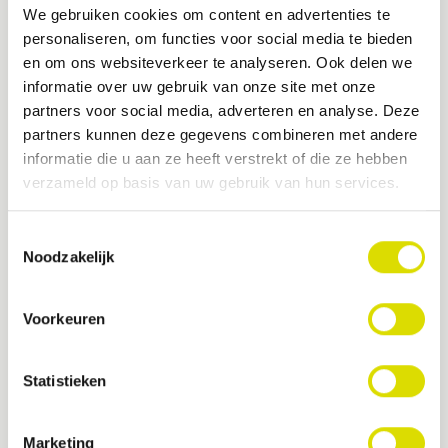
We gebruiken cookies om content en advertenties te
Wachtwoord*
personaliseren, om functies voor social media te bieden
en om ons websiteverkeer te analyseren. Ook delen we
informatie over uw gebruik van onze site met onze
Het wachtwoord moet uit tenminste 8 karakters bestaan.
partners voor social media, adverteren en analyse. Deze
partners kunnen deze gegevens combineren met andere
informatie die u aan ze heeft verstrekt of die ze hebben
verzameld op basis van uw gebruik van hun services.
Uw adres
Toestemmingsselectie
Straat en huisnr.*
Noodzakelijk
Voorkeuren
Postcode
Plaats*
Statistieken
Land*
Marketing