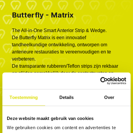
Butterfly - Matrix
The All-in-One Smart Anterior Strip & Wedge.
De Butterfly Matrix is ​​een innovatief
tandheelkundige ontwikkeling, ontworpen om
anterieure restauraties te vereenvoudigen en te
verbeteren.
De transparante rubberen/Teflon strips zijn rekbaar
en glijden gemakkelijk door de contactpunten en
passen zich aan de tand aan. De matrix bevat een
wig en linguale vleugels die de matrix stevig op zijn
plaats houden, zodat er zonder zorgen met de
Toestemming
Details
Over
handen gewerkt kan worden tijdens de
behandeling. De matrix vervangt de teflontape en
de wig en heeft een twee-in-één ontwerp dat
Deze website maakt gebruik van cookies
optimale contactpunten en gemak garandeert
We gebruiken cookies om content en advertenties te
tijdens de behandeling. Het beschermt de