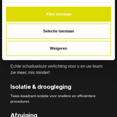
Alles toestaan
Isolite- i3 Systeem -
Selectie toestaan
Nu verkrijgbaar
Weigeren
Verlichting
Echte schaduwloze verlichting voor u en uw team:
zie meer, mis minder!
Isolatie & droogleging
Twee-kwadrant-isolatie voor snellere en efficiëntere
procedures
Afzuiging