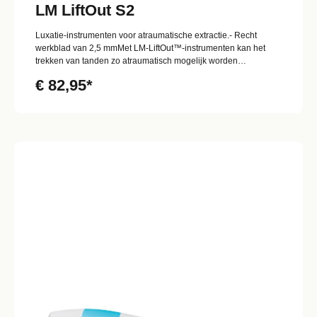
LM LiftOut S2
Luxatie-instrumenten voor atraumatische extractie.- Recht
werkblad van 2,5 mmMet LM-LiftOut™-instrumenten kan het
trekken van tanden zo atraumatisch mogelijk worden
uitgevoerd. Dit is belangrijk om een snelle genezing en
€ 82,95*
toekomstige plaatsing van implantaten mogelijk te maken.De
dunne punt van het instrument wordt in de parodontale ruimte
ingebracht en langzaam naar de top van de wortel bewogen,
terwijl het instrument zachtjes heen en weer wordt
gedraaid. LM-LiftOut™ is niet geschikt voor gebruik als lift