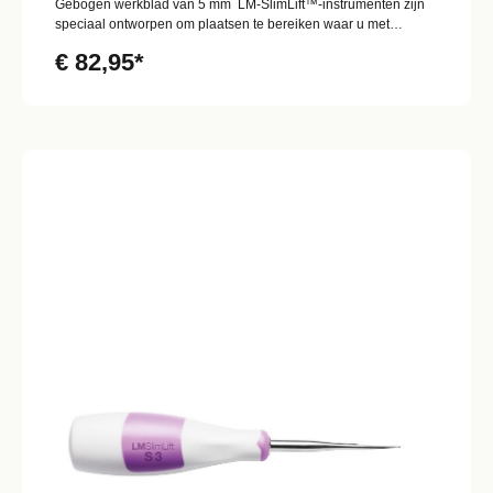
Gebogen werkblad van 5 mm LM-SlimLift™-instrumenten zijn
speciaal ontworpen om plaatsen te bereiken waar u met
traditionele luxatie-instrumenten niet kunt komen. Het maakt het
€ 82,95*
mogelijk om de tandextractie zo atraumatisch mogelijk uit te
voeren De extreem fijne punt van het instrument wordt in de
zeer smalle parodontale ruimte gebracht. Het instrument wordt
langzaam naar de top van de wortel voortbewogen, terwijl het
instrument zachtjes heen en weer wordt gedraaid - De LM-
SlimLift™ is niet geschikt voor gebruik als lift.