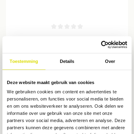
LM LiftOut S4
Luxatie-instrumenten voor atraumatische extractie. - Recht
werkblad van 4 mm Met LM-LiftOut™-instrumenten kan het
Toestemming
Details
Over
trekken van tanden zo atraumatisch mogelijk worden
uitgevoerd. Dit is belangrijk om een snelle genezing en
€ 82,95*
toekomstige plaatsing van implantaten mogelijk te maken. De
dunne punt van het instrument wordt in de parodontale ruimte
Deze website maakt gebruik van cookies
ingebracht en langzaam naar de top van de wortel bewogen,
terwijl het instrument zachtjes heen en weer wordt gedraaid. -
We gebruiken cookies om content en advertenties te
LM-LiftOut™ is niet geschikt voor gebruik als lift
personaliseren, om functies voor social media te bieden
en om ons websiteverkeer te analyseren. Ook delen we
informatie over uw gebruik van onze site met onze
partners voor social media, adverteren en analyse. Deze
partners kunnen deze gegevens combineren met andere