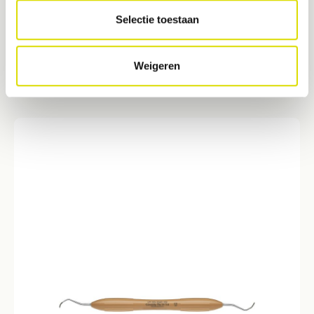
De werkbladen met diamantcoating zijn ontworpen voor het
Selectie toestaan
reinigen van diepe concave worteloppervlakken in anatomisch
moeilijke gebieden.- Kan worden gebruikt met multidirectionele
slagen. Uiterst delicaat instrument met diamantcoating voor
€ 85,95*
definitieve verwijdering van tandsteen in furcaties en
Weigeren
worteldepressies- Gemakkelijke toegang dankzij een fijn,
flexibel mesontwerp