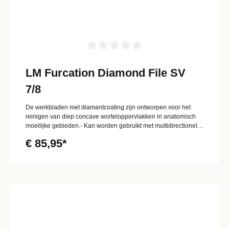
LM Furcation Diamond File SV
7/8
De werkbladen met diamantcoating zijn ontworpen voor het
reinigen van diep concave worteloppervlakken in anatomisch
moeilijke gebieden.- Kan worden gebruikt met multidirectionele
slagen.- Eivormige teen met diamantcoating Voor diepe
€ 85,95*
furcatielaesies