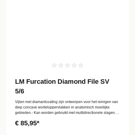
LM Furcation Diamond File SV
5/6
Vijlen met diamantcoating zijn ontworpen voor het reinigen van
diep concave worteloppervlakken in anatomisch moeilijke
gebieden.- Kan worden gebruikt met multidirectionele slagen.-
Rond, gebogen werkblad met diamantcoating- Uiterst delicaat
€ 85,95*
instrument met diamantcoating voor definitieve verwijdering van
het worteloppervlak