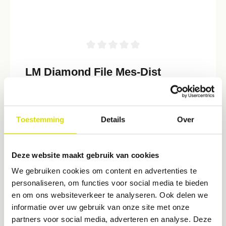
LM Diamond File Mes-Dist
De werkbladen met diamantcoating zijn ontworpen voor het
reinigen van diep concave worteloppervlakken in anatomisch
moeilijke gebieden.- Kan worden gebruikt met multidirectionele
slagen.- Uiterst delicaat instrument met diamantcoating voor
Toestemming
Details
Over
€ 85,95*
definitieve verwijdering van het worteloppervlak
Deze website maakt gebruik van cookies
We gebruiken cookies om content en advertenties te
personaliseren, om functies voor social media te bieden
en om ons websiteverkeer te analyseren. Ook delen we
informatie over uw gebruik van onze site met onze
partners voor social media, adverteren en analyse. Deze