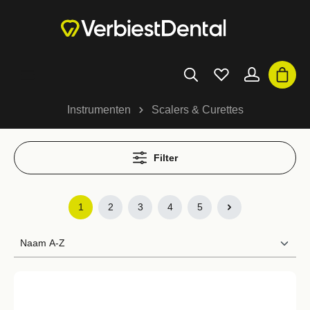
Instrumenten
Scalers & Curettes
Filter
1
2
3
4
5