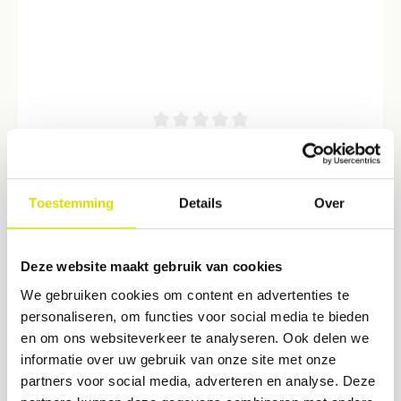
LM Langer 1/2
Langer curettes combineren het werkblad van de universele
Toestemming
Details
Over
curette met de schachthoeking van Gracey curettes. Deze
hoekingen vergemakkelijken de toegang tot moeilijke gebieden
en zowel mesiale als distale oppervlakken kunnen met
€ 35,95*
hetzelfde instrumentuiteinde worden behandeld. - Ontworpen
Deze website maakt gebruik van cookies
voor het verwijderen van matige tot zware tandsteen van alle
We gebruiken cookies om content en advertenties te
supra- en subgingivale tandoppervlakken. - Voor premolaren en
kiezen in de onderkaak- Handig in nauwe, diepe pockets
personaliseren, om functies voor social media te bieden
en om ons websiteverkeer te analyseren. Ook delen we
informatie over uw gebruik van onze site met onze
partners voor social media, adverteren en analyse. Deze