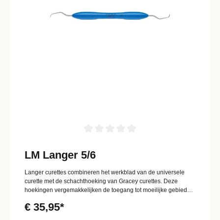
LM Langer 5/6
Langer curettes combineren het werkblad van de universele
curette met de schachthoeking van Gracey curettes. Deze
hoekingen vergemakkelijken de toegang tot moeilijke gebieden
en zowel mesiale als distale oppervlakken kunnen met
€ 35,95*
hetzelfde instrumentuiteinde worden behandeld.- Ontworpen
voor het verwijderen van matige tot zware tandsteen van alle