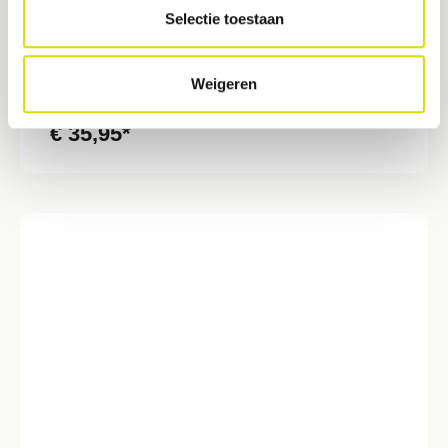
Selectie toestaan
LM Langer 3/4
Langer curettes combineren het werkblad van de universele
curette met de schachthoeking van Gracey curettes. Deze
Weigeren
hoekingen vergemakkelijken de toegang tot moeilijke gebieden
en zowel mesiale als distale oppervlakken kunnen met
€ 35,95*
hetzelfde instrumentuiteinde worden behandeld.- Ontworpen
voor het verwijderen van matige tot zware tandsteen van alle
supra- en subgingivale tandoppervlakken. - Voor premolaren en
molaren in de bovenkaak- Handig in nauwe, diepe pockets