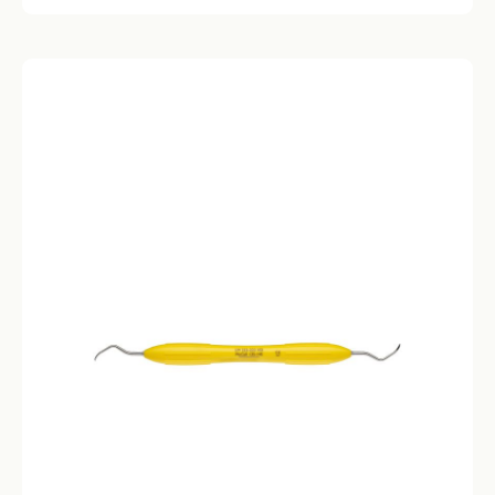
supra- en subgingivale tandoppervlakken. - Voor incisieven in
de onder & bovenkaak - Handig in nauwe, diepe pockets