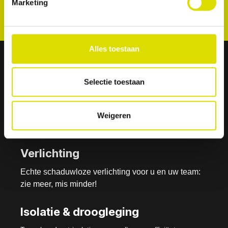
Marketing
Alles toestaan
Selectie toestaan
Isolite- i3 Systeem -
Nu verkrijgbaar
Weigeren
Verlichting
Echte schaduwloze verlichting voor u en uw team:
zie meer, mis minder!
Isolatie & droogleging