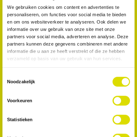
behandeling. De matrix vervangt de teflontape en
We gebruiken cookies om content en advertenties te
de wig en heeft een twee-in-één ontwerp dat
personaliseren, om functies voor social media te bieden
optimale contactpunten en gemak garandeert
en om ons websiteverkeer te analyseren. Ook delen we
tijdens de behandeling. Het beschermt de
informatie over uw gebruik van onze site met onze
aangrenzende tanden tijdens restauraties van
partners voor social media, adverteren en analyse. Deze
klasse 3, klasse 4 en facings in de anterieure zone,
partners kunnen deze gegevens combineren met andere
en stop bloedingen van het tandvlees.
informatie die u aan ze heeft verstrekt of die ze hebben
verzameld op basis van uw gebruik van hun services.
Toestemmingsselectie
Noodzakelijk
Voorkeuren
Statistieken