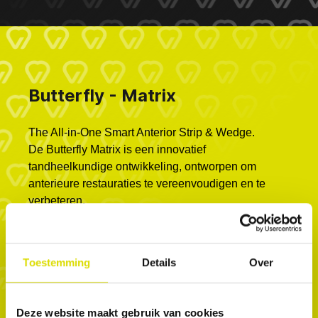
Butterfly - Matrix
The All-in-One Smart Anterior Strip & Wedge.
De Butterfly Matrix is ​​een innovatief
tandheelkundige ontwikkeling, ontworpen om
anterieure restauraties te vereenvoudigen en te
verbeteren.
De transparante rubberen/Teflon strips zijn rekbaar
en glijden gemakkelijk door de contactpunten en
passen zich aan de tand aan. De matrix bevat een
Toestemming
Details
Over
wig en linguale vleugels die de matrix stevig op zijn
plaats houden, zodat er zonder zorgen met de
handen gewerkt kan worden tijdens de
Deze website maakt gebruik van cookies