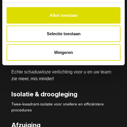
Alles toestaan
Isolite- i3 Systeem -
Selectie toestaan
Nu verkrijgbaar
Weigeren
Verlichting
Echte schaduwloze verlichting voor u en uw team:
zie meer, mis minder!
Isolatie & droogleging
Twee-kwadrant-isolatie voor snellere en efficiëntere
procedures
Afzuiging