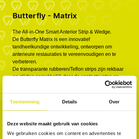
Butterfly - Matrix
The All-in-One Smart Anterior Strip & Wedge.
De Butterfly Matrix is ​​een innovatief
tandheelkundige ontwikkeling, ontworpen om
anterieure restauraties te vereenvoudigen en te
verbeteren.
De transparante rubberen/Teflon strips zijn rekbaar
en glijden gemakkelijk door de contactpunten en
passen zich aan de tand aan. De matrix bevat een
wig en linguale vleugels die de matrix stevig op zijn
plaats houden, zodat er zonder zorgen met de
Toestemming
Details
Over
handen gewerkt kan worden tijdens de
behandeling. De matrix vervangt de teflontape en
de wig en heeft een twee-in-één ontwerp dat
Deze website maakt gebruik van cookies
optimale contactpunten en gemak garandeert
We gebruiken cookies om content en advertenties te
tijdens de behandeling. Het beschermt de