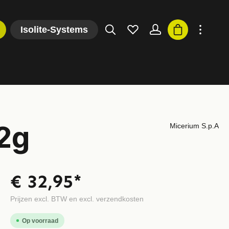
Isolite-Systems
 2g
Micerium S.p.A
€ 32,95*
Prijzen excl. BTW en excl. verzendkosten
Op voorraad