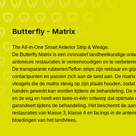
Butterfly - Matrix
The All-in-One Smart Anterior Strip & Wedge.
De Butterfly Matrix is ​​een innovatief tandheelkundige on
anterieure restauraties te vereenvoudigen en te verbetere
De transparante rubberen/Teflon strips zijn rekbaar en gl
contactpunten en passen zich aan de tand aan. De matrix
vleugels die de matrix stevig op zijn plaats houden, zoda
handen gewerkt kan worden tijdens de behandeling. De ma
en de wig en heeft een twee-in-één ontwerp dat optimal
garandeert tijdens de behandeling. Het beschermt de aa
restauraties van klasse 3, klasse 4 en facings in de anter
bloedingen van het tandvlees.