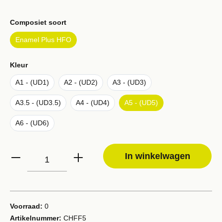
Composiet soort
Enamel Plus HFO
Kleur
A1 - (UD1)
A2 - (UD2)
A3 - (UD3)
A3.5 - (UD3.5)
A4 - (UD4)
A5 - (UD5)
A6 - (UD6)
In winkelwagen
Voorraad:
0
Artikelnummer:
CHFF5