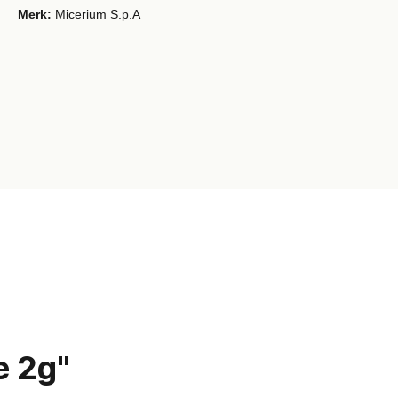
Merk:
Micerium S.p.A
e 2g"