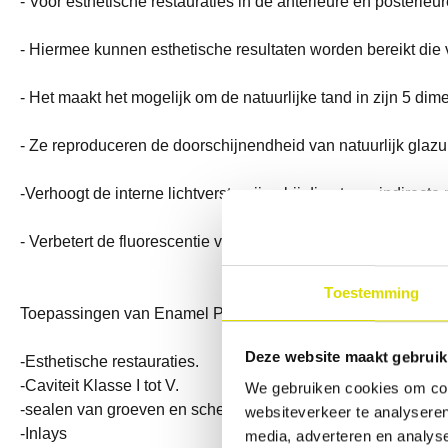
- Voor esthetische restauraties in de anterieure en posterieure
- Hiermee kunnen esthetische resultaten worden bereikt die 
- Het maakt het mogelijk om de natuurlijke tand in zijn 5 dim
- Ze reproduceren de doorschijnendheid van natuurlijk glaz
-Verhoogt de interne lichtverstrooiing bij directe en indire
- Verbetert de fluorescentie van het dentinelichaam en herst
Toestemming
Toepassingen van Enamel Plus HFO Generieke
licht uithar
Deze website maakt gebruik
-Esthetische restauraties.
-
Caviteit
Klasse I tot V.
We gebruiken cookies om cont
-sealen van groeven en scheuren.
websiteverkeer te analyseren
-Inlays
media, adverteren en analys