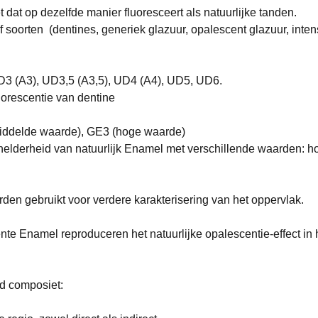
at op dezelfde manier fluoresceert als natuurlijke tanden.
 soorten (dentines, generiek glazuur, opalescent glazuur, intens
UD3 (A3), UD3,5 (A3,5), UD4 (A4), UD5, UD6.
luorescentie van dentine
iddelde waarde), GE3 (hoge waarde)
elderheid van natuurlijk Enamel met verschillende waarden: h
rden gebruikt voor verdere karakterisering van het oppervlak.
 Enamel reproduceren het natuurlijke opalescentie-effect in h
d composiet: