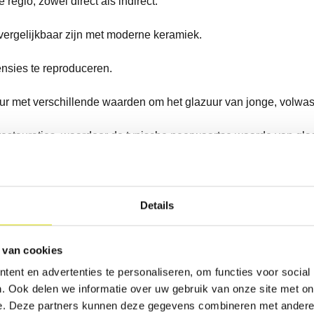
 regio, zowel direct als indirect.
vergelijkbaar zijn met moderne keramiek.
ensies te reproduceren.
uur met verschillende waarden om het glazuur van jonge, volwa
cte restauraties, waardoor de typische neerwaartse waarde van g
elt de helderheid van devitaliseerde tanden.
Details
dend
composiet:
 van cookies
ent en advertenties te personaliseren, om functies voor social
. Ook delen we informatie over uw gebruik van onze site met on
e. Deze partners kunnen deze gegevens combineren met andere i