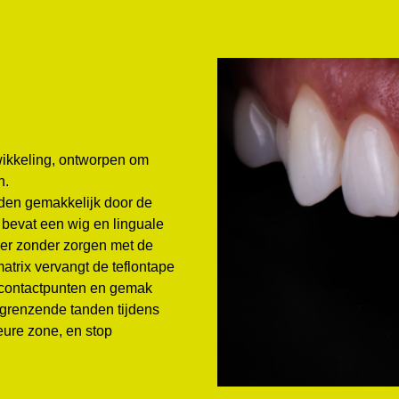
twikkeling, ontworpen om
n.
ijden gemakkelijk door de
 bevat een wig en linguale
t er zonder zorgen met de
trix vervangt de teflontape
e contactpunten en gemak
ngrenzende tanden tijdens
ieure zone, en stop