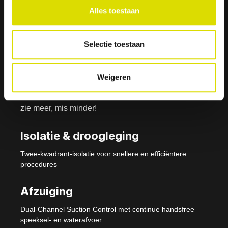
Alles toestaan
Isolite- i3 Systeem -
Nu verkrijgbaar
Selectie toestaan
Verlichting
Weigeren
Echte schaduwloze verlichting voor u en uw team:
zie meer, mis minder!
Isolatie & droogleging
Twee-kwadrant-isolatie voor snellere en efficiëntere
procedures
Afzuiging
Dual-Channel Suction Control met continue handsfree
speeksel- en waterafvoer