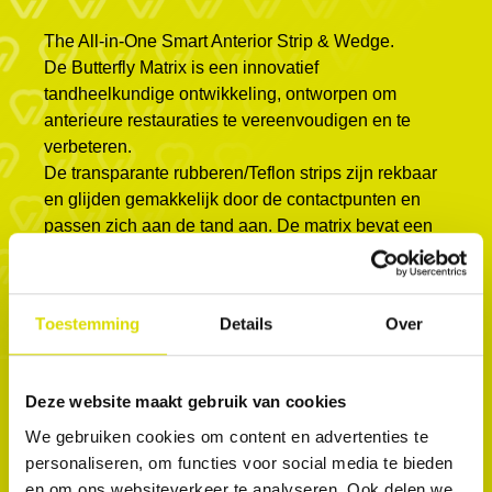
The All-in-One Smart Anterior Strip & Wedge.
De Butterfly Matrix is ​​een innovatief
tandheelkundige ontwikkeling, ontworpen om
anterieure restauraties te vereenvoudigen en te
verbeteren.
De transparante rubberen/Teflon strips zijn rekbaar
en glijden gemakkelijk door de contactpunten en
passen zich aan de tand aan. De matrix bevat een
wig en linguale vleugels die de matrix stevig op zijn
plaats houden, zodat er zonder zorgen met de
handen gewerkt kan worden tijdens de
Toestemming
Details
Over
behandeling. De matrix vervangt de teflontape en
de wig en heeft een twee-in-één ontwerp dat
optimale contactpunten en gemak garandeert
Deze website maakt gebruik van cookies
tijdens de behandeling. Het beschermt de
We gebruiken cookies om content en advertenties te
aangrenzende tanden tijdens restauraties van
personaliseren, om functies voor social media te bieden
klasse 3, klasse 4 en facings in de anterieure zone,
en om ons websiteverkeer te analyseren. Ook delen we
en stop bloedingen van het tandvlees.