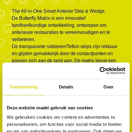
The All-in-One Smart Anterior Strip & Wedge.
De Butterfly Matrix is ​​een innovatief
tandheelkundige ontwikkeling, ontworpen om
anterieure restauraties te vereenvoudigen en te
verbeteren.
De transparante rubberen/Teflon strips zijn rekbaar
en glijden gemakkelijk door de contactpunten en
passen zich aan de tand aan. De matrix bevat een
wig en linguale vleugels die de matrix stevig op zijn
plaats houden, zodat er zonder zorgen met de
handen gewerkt kan worden tijdens de
Toestemming
Details
Over
behandeling. De matrix vervangt de teflontape en
de wig en heeft een twee-in-één ontwerp dat
optimale contactpunten en gemak garandeert
Deze website maakt gebruik van cookies
tijdens de behandeling. Het beschermt de
We gebruiken cookies om content en advertenties te
aangrenzende tanden tijdens restauraties van
personaliseren, om functies voor social media te bieden
klasse 3, klasse 4 en facings in de anterieure zone,
en om ons websiteverkeer te analyseren. Ook delen we
en stop bloedingen van het tandvlees.