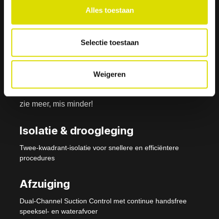
Alles toestaan
Isolite- i3 Systeem -
Nu verkrijgbaar
Selectie toestaan
Verlichting
Weigeren
Echte schaduwloze verlichting voor u en uw team:
zie meer, mis minder!
Isolatie & droogleging
Twee-kwadrant-isolatie voor snellere en efficiëntere
procedures
Afzuiging
Dual-Channel Suction Control met continue handsfree
speeksel- en waterafvoer