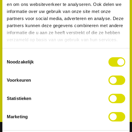
klasse 3, klasse 4 en facings in de anterieure zone,
en om ons websiteverkeer te analyseren. Ook delen we
en stop bloedingen van het tandvlees.
informatie over uw gebruik van onze site met onze
partners voor social media, adverteren en analyse. Deze
partners kunnen deze gegevens combineren met andere
informatie die u aan ze heeft verstrekt of die ze hebben
verzameld op basis van uw gebruik van hun services.
Toestemmingsselectie
Noodzakelijk
Voorkeuren
Statistieken
Marketing