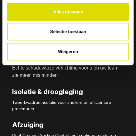
Alles toestaan
Isolite- i3 Systeem -
Selectie toestaan
Nu verkrijgbaar
Weigeren
Verlichting
Echte schaduwloze verlichting voor u en uw team:
zie meer, mis minder!
Isolatie & droogleging
Twee-kwadrant-isolatie voor snellere en efficiëntere
procedures
Afzuiging
Dual-Channel Suction Control met continue handsfree