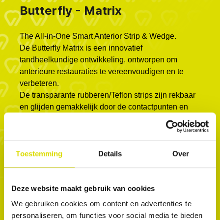
Butterfly - Matrix
The All-in-One Smart Anterior Strip & Wedge.
De Butterfly Matrix is ​​een innovatief
tandheelkundige ontwikkeling, ontworpen om
anterieure restauraties te vereenvoudigen en te
verbeteren.
De transparante rubberen/Teflon strips zijn rekbaar
en glijden gemakkelijk door de contactpunten en
passen zich aan de tand aan. De matrix bevat een
wig en linguale vleugels die de matrix stevig op zijn
plaats houden, zodat er zonder zorgen met de
Toestemming
Details
Over
handen gewerkt kan worden tijdens de
behandeling. De matrix vervangt de teflontape en
de wig en heeft een twee-in-één ontwerp dat
Deze website maakt gebruik van cookies
optimale contactpunten en gemak garandeert
tijdens de behandeling. Het beschermt de
We gebruiken cookies om content en advertenties te
aangrenzende tanden tijdens restauraties van
personaliseren, om functies voor social media te bieden