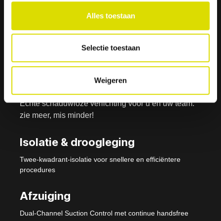
Alles toestaan
Isolite- i3 Systeem -
Nu verkrijgbaar
Selectie toestaan
Weigeren
Verlichting
Echte schaduwloze verlichting voor u en uw team:
zie meer, mis minder!
Isolatie & droogleging
Twee-kwadrant-isolatie voor snellere en efficiëntere
procedures
Afzuiging
Dual-Channel Suction Control met continue handsfree