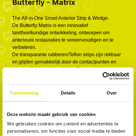
Butterfly - Matrix
The All-in-One Smart Anterior Strip & Wedge.
De Butterfly Matrix is ​​een innovatief
tandheelkundige ontwikkeling, ontworpen om
anterieure restauraties te vereenvoudigen en te
verbeteren.
De transparante rubberen/Teflon strips zijn rekbaar
en glijden gemakkelijk door de contactpunten en
passen zich aan de tand aan. De matrix bevat een
wig en linguale vleugels die de matrix stevig op zijn
plaats houden, zodat er zonder zorgen met de
handen gewerkt kan worden tijdens de
Toestemming
Details
Over
behandeling. De matrix vervangt de teflontape en
de wig en heeft een twee-in-één ontwerp dat
optimale contactpunten en gemak garandeert
Deze website maakt gebruik van cookies
tijdens de behandeling. Het beschermt de
We gebruiken cookies om content en advertenties te
aangrenzende tanden tijdens restauraties van
personaliseren, om functies voor social media te bieden
klasse 3, klasse 4 en facings in de anterieure zone,