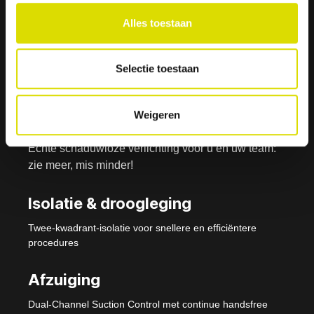
Alles toestaan
Isolite- i3 Systeem -
Nu verkrijgbaar
Selectie toestaan
Weigeren
Verlichting
Echte schaduwloze verlichting voor u en uw team:
zie meer, mis minder!
Isolatie & droogleging
Twee-kwadrant-isolatie voor snellere en efficiëntere
procedures
Afzuiging
Dual-Channel Suction Control met continue handsfree