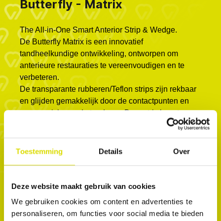
Butterfly - Matrix
The All-in-One Smart Anterior Strip & Wedge.
De Butterfly Matrix is ​​een innovatief
tandheelkundige ontwikkeling, ontworpen om
anterieure restauraties te vereenvoudigen en te
verbeteren.
De transparante rubberen/Teflon strips zijn rekbaar
en glijden gemakkelijk door de contactpunten en
passen zich aan de tand aan. De matrix bevat een
wig en linguale vleugels die de matrix stevig op zijn
plaats houden, zodat er zonder zorgen met de
handen gewerkt kan worden tijdens de
Toestemming
Details
Over
behandeling. De matrix vervangt de teflontape en
de wig en heeft een twee-in-één ontwerp dat
optimale contactpunten en gemak garandeert
Deze website maakt gebruik van cookies
tijdens de behandeling. Het beschermt de
We gebruiken cookies om content en advertenties te
aangrenzende tanden tijdens restauraties van
personaliseren, om functies voor social media te bieden
klasse 3, klasse 4 en facings in de anterieure zone,