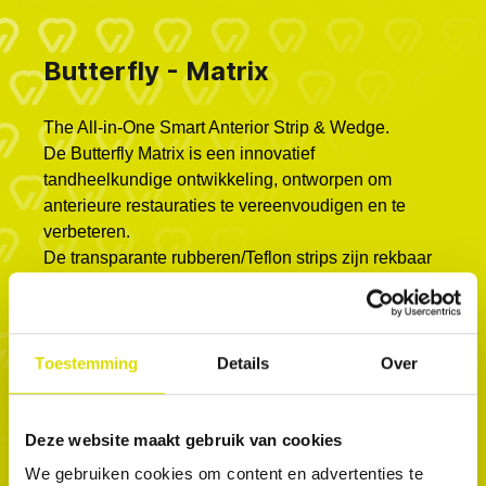
Butterfly - Matrix
The All-in-One Smart Anterior Strip & Wedge.
De Butterfly Matrix is ​​een innovatief
tandheelkundige ontwikkeling, ontworpen om
anterieure restauraties te vereenvoudigen en te
verbeteren.
De transparante rubberen/Teflon strips zijn rekbaar
en glijden gemakkelijk door de contactpunten en
passen zich aan de tand aan. De matrix bevat een
wig en linguale vleugels die de matrix stevig op zijn
plaats houden, zodat er zonder zorgen met de
Toestemming
Details
Over
handen gewerkt kan worden tijdens de
behandeling. De matrix vervangt de teflontape en
Deze website maakt gebruik van cookies
de wig en heeft een twee-in-één ontwerp dat
optimale contactpunten en gemak garandeert
We gebruiken cookies om content en advertenties te