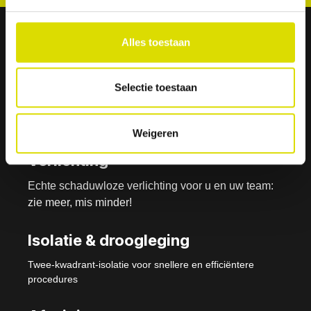
Alles toestaan
Isolite- i3 Systeem -
Selectie toestaan
Nu verkrijgbaar
Weigeren
Verlichting
Echte schaduwloze verlichting voor u en uw team:
zie meer, mis minder!
Isolatie & droogleging
Twee-kwadrant-isolatie voor snellere en efficiëntere
procedures