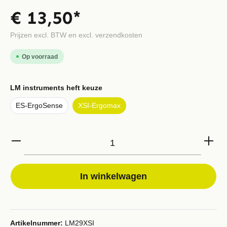
€ 13,50*
Prijzen excl. BTW en excl. verzendkosten
Op voorraad
LM instruments heft keuze
ES-ErgoSense
XSI-Ergomax
In winkelwagen
Artikelnummer:
LM29XSI