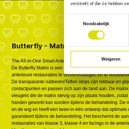
verstrekt of die ze hebben v
Toestemmingsselectie
Noodzakelijk
Butterfly - Matrix
Weigeren
The All-in-One Smart Anterior Strip & Wedge.
De Butterfly Matrix is ​​een innovatief tandheelkundige on
anterieure restauraties te vereenvoudigen en te verbetere
De transparante rubberen/Teflon strips zijn rekbaar en gl
contactpunten en passen zich aan de tand aan. De matrix
vleugels die de matrix stevig op zijn plaats houden, zoda
handen gewerkt kan worden tijdens de behandeling. De ma
en de wig en heeft een twee-in-één ontwerp dat optimal
garandeert tijdens de behandeling. Het beschermt de aa
restauraties van klasse 3, klasse 4 en facings in de anter