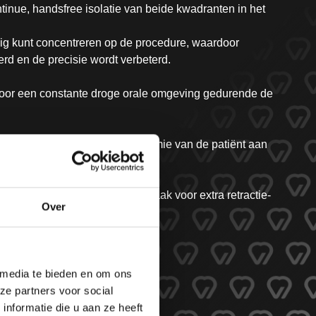
ntinue, handsfree isolatie van beide kwadranten in het
edig kunt concentreren op de procedure, waardoor
rd en de precisie wordt verbeterd.
 voor een constante droge orale omgeving gedurende de
t zich aan de individuele anatomie van de patiënt aan
lige pasvorm
gretractie elimineert de noodzaak voor extra retractie-
Over
 media te bieden en om ons
ze partners voor social
nformatie die u aan ze heeft