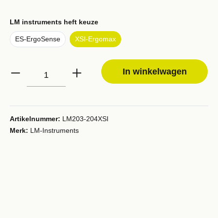
LM instruments heft keuze
ES-ErgoSense
XSI-Ergomax
In winkelwagen
Artikelnummer:
LM203-204XSI
Merk:
LM-Instruments