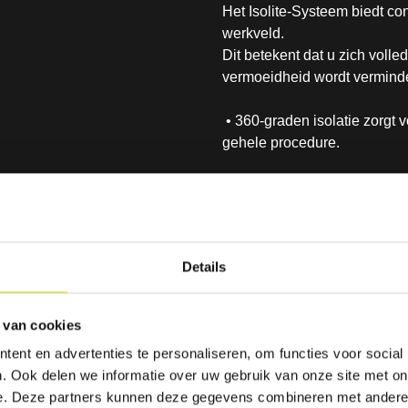
Het Isolite-Systeem biedt co
werkveld.
Dit betekent dat u zich voll
vermoeidheid wordt verminde
• 360-graden isolatie zorgt
gehele procedure.
• Het flexibele mondstuk pas
voor een comfortabele, vei
• Geïntegreerde tong- en wan
Details
instrumenten
 van cookies
ent en advertenties te personaliseren, om functies voor social
. Ook delen we informatie over uw gebruik van onze site met on
e. Deze partners kunnen deze gegevens combineren met andere i