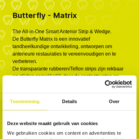
Butterfly - Matrix
The All-in-One Smart Anterior Strip & Wedge.
De Butterfly Matrix is ​​een innovatief
tandheelkundige ontwikkeling, ontworpen om
anterieure restauraties te vereenvoudigen en te
verbeteren.
De transparante rubberen/Teflon strips zijn rekbaar
en glijden gemakkelijk door de contactpunten en
passen zich aan de tand aan. De matrix bevat een
wig en linguale vleugels die de matrix stevig op zijn
plaats houden, zodat er zonder zorgen met de
Toestemming
Details
Over
handen gewerkt kan worden tijdens de
behandeling. De matrix vervangt de teflontape en
de wig en heeft een twee-in-één ontwerp dat
Deze website maakt gebruik van cookies
optimale contactpunten en gemak garandeert
We gebruiken cookies om content en advertenties te
tijdens de behandeling. Het beschermt de