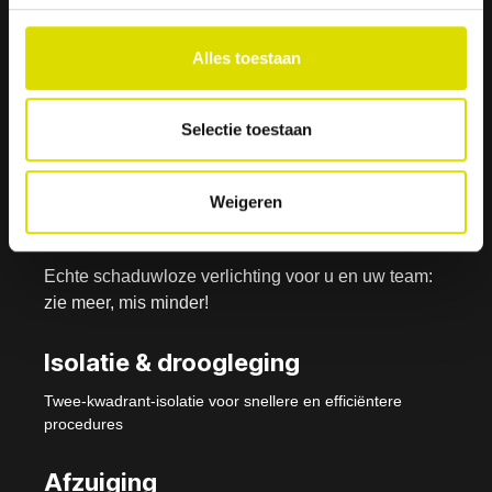
Alles toestaan
Isolite- i3 Systeem -
Selectie toestaan
Nu verkrijgbaar
Weigeren
Verlichting
Echte schaduwloze verlichting voor u en uw team:
zie meer, mis minder!
Isolatie & droogleging
Twee-kwadrant-isolatie voor snellere en efficiëntere
procedures
Afzuiging