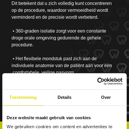
Dit betekent dat u zich volledig kunt concentreren
bijtblok , flexibele tong en wang bescherming, bescherming van
op de procedure, waardoor vermoeidheid wordt
de luchtwegen leiden allemaal tot een meer ontspannen en
snellere patiëntervaring in de stoelVoorspelbaarheidHet Isolite-
verminderd en de precisie wordt verbeterd.
Systeem verwijdert variabelen die van invloed kunnen zijn op
een procedure, waaronder vocht, besmetting, tong- of
• 360-graden isolatie zorgt voor een constante
wanginterferentie en gebrek aan toegankelijkheid.VeiligheidHet
Isolite-Systeem is doordacht en nauwgezet ontworpen om u en
droge orale omgeving gedurende de gehele
uw patiënten te beschermen op het gebied van:
procedure.
infectiebeheersing, kruisbesmetting, accidenteel
inslikken.GemakkelijkheidZowel het plaatsen als het
verwijderen gaat supersnel: in slechts een paar seconden, in
• Het flexibele mondstuk past zich aan de
tegenstelling tot een cofferdam. Dit vergemakkelijkt niet alleen
individuele anatomie van de patiënt aan voor een
de procedure als geheel, maar stelt ook de geest van de patiënt
comfortabele, veilige pasvorm
gerust, omdat hij of zij weet dat hij of zij kan rusten of pauzes
kan nemen als dat nodig is.
• Geïntegreerde tong- en wangretractie elimineert
de noodzaak voor extra retractie-instrumenten
Toestemming
Details
Over
Deze website maakt gebruik van cookies
We gebruiken cookies om content en advertenties te