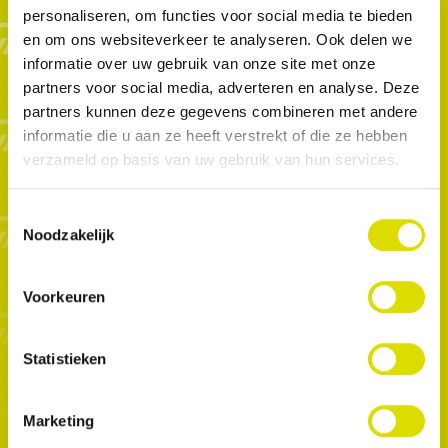
personaliseren, om functies voor social media te bieden
en om ons websiteverkeer te analyseren. Ook delen we
informatie over uw gebruik van onze site met onze
Butterfly - Matrix
partners voor social media, adverteren en analyse. Deze
partners kunnen deze gegevens combineren met andere
The All-in-One Smart Anterior Strip & Wedge.
informatie die u aan ze heeft verstrekt of die ze hebben
De Butterfly Matrix is ​​een innovatief
verzameld op basis van uw gebruik van hun services.
tandheelkundige ontwikkeling, ontworpen om
anterieure restauraties te vereenvoudigen en te
Toestemmingsselectie
verbeteren.
Noodzakelijk
De transparante rubberen/Teflon strips zijn rekbaar
en glijden gemakkelijk door de contactpunten en
passen zich aan de tand aan. De matrix bevat een
Voorkeuren
wig en linguale vleugels die de matrix stevig op zijn
plaats houden, zodat er zonder zorgen met de
Statistieken
handen gewerkt kan worden tijdens de
behandeling. De matrix vervangt de teflontape en
de wig en heeft een twee-in-één ontwerp dat
Marketing
optimale contactpunten en gemak garandeert