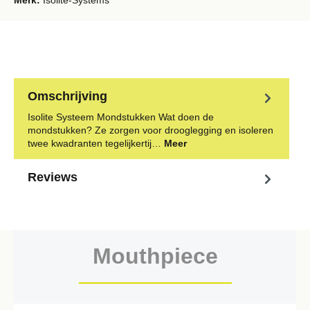
Merk:
Isolite-Systems
Omschrijving
Isolite Systeem Mondstukken Wat doen de
mondstukken? Ze zorgen voor drooglegging en isoleren
twee kwadranten tegelijkertij…
Meer
Reviews
Mouthpiece