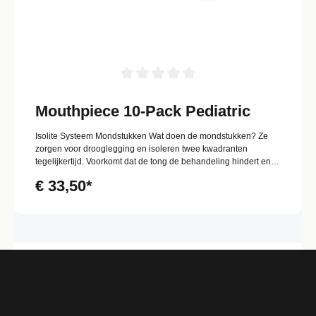
Mouthpiece 10-Pack Pediatric
Isolite Systeem Mondstukken Wat doen de mondstukken? Ze
zorgen voor drooglegging en isoleren twee kwadranten
tegelijkertijd. Voorkomt dat de tong de behandeling hindert en
beschermt het de keelopening tegen de binnendringen van
€ 33,50*
kleine deeltjes. Wat te denken van het comfort en veiligheid
voor de patiënt? De kaak rust ontspannen op het bijtblok van
het mondstuk. Bovendien beschermt het de wang en biedt het
ruimte, overzicht, afzuiging en verlichting! Bescherming van
tong & wang Genoeg van het worstelen met de tong van de
patiënt? Het Isolite System mondstuk heeft een eenvoudige,
flexibele bescherming voor de tong en wang. Speciaal
ontworpen om een veilige zone voor de tong te creëren. Zelfs
de distale molaren, achterste kiezen in de bovenkaak, zijn nu
zeer goed bereikbaar zonder de wang te beschadigen.
Symmetrisch ontwerp Het mondstukontwerp is symmetrisch,