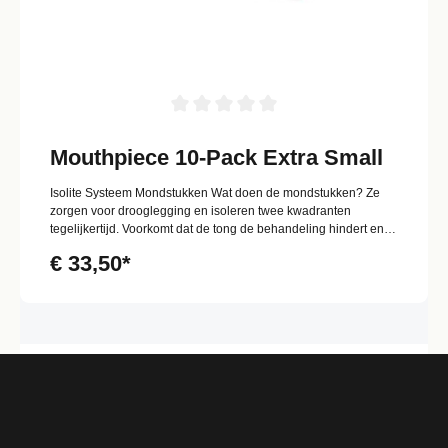
Mouthpiece 10-Pack Extra Small
Isolite Systeem Mondstukken Wat doen de mondstukken? Ze
zorgen voor drooglegging en isoleren twee kwadranten
tegelijkertijd. Voorkomt dat de tong de behandeling hindert en
beschermt het de keelopening tegen de binnendringen van
€ 33,50*
kleine deeltjes. Wat te denken van het comfort en veiligheid
voor de patiënt? De kaak rust ontspannen op het bijtblok van
het mondstuk. Bovendien beschermt het de wang en biedt het
ruimte, overzicht, afzuiging en verlichting! Bescherming van
tong & wang Genoeg van het worstelen met de tong van de
patiënt? Het Isolite System mondstuk heeft een eenvoudige,
flexibele bescherming voor de tong en wang. Speciaal
ontworpen om een veilige zone voor de tong te creëren. Zelfs
de distale molaren, achterste kiezen in de bovenkaak, zijn nu
zeer goed bereikbaar zonder de wang te beschadigen.
Symmetrisch ontwerp Het mondstukontwerp is symmetrisch,