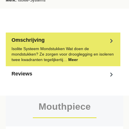
Merk:
Isolite-Systems
Omschrijving
Isolite Systeem Mondstukken Wat doen de
mondstukken? Ze zorgen voor drooglegging en isoleren
twee kwadranten tegelijkertij…
Meer
Reviews
Mouthpiece