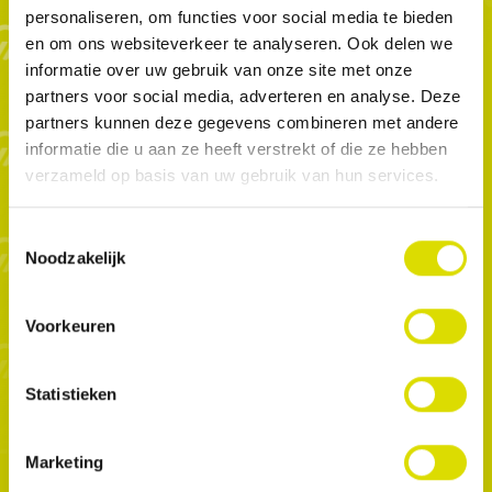
personaliseren, om functies voor social media te bieden
en om ons websiteverkeer te analyseren. Ook delen we
informatie over uw gebruik van onze site met onze
Butterfly - Matrix
partners voor social media, adverteren en analyse. Deze
partners kunnen deze gegevens combineren met andere
The All-in-One Smart Anterior Strip & Wedge.
informatie die u aan ze heeft verstrekt of die ze hebben
De Butterfly Matrix is ​​een innovatief
verzameld op basis van uw gebruik van hun services.
tandheelkundige ontwikkeling, ontworpen om
anterieure restauraties te vereenvoudigen en te
Toestemmingsselectie
verbeteren.
Noodzakelijk
De transparante rubberen/Teflon strips zijn rekbaar
en glijden gemakkelijk door de contactpunten en
passen zich aan de tand aan. De matrix bevat een
Voorkeuren
wig en linguale vleugels die de matrix stevig op zijn
plaats houden, zodat er zonder zorgen met de
Statistieken
handen gewerkt kan worden tijdens de
behandeling. De matrix vervangt de teflontape en
de wig en heeft een twee-in-één ontwerp dat
Marketing
optimale contactpunten en gemak garandeert