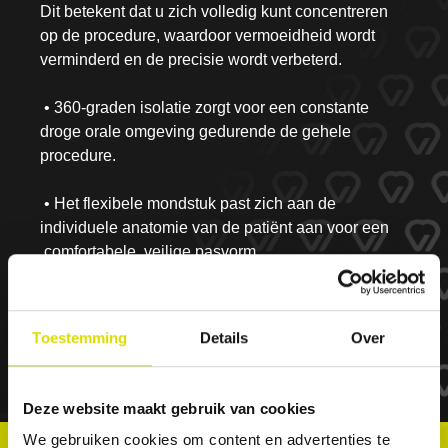
Dit betekent dat u zich volledig kunt concentreren
bijtblok , flexibele tong en wang bescherming, bescherming van
op de procedure, waardoor vermoeidheid wordt
de luchtwegen leiden allemaal tot een meer ontspannen en
snellere patiëntervaring in de stoelVoorspelbaarheidHet Isolite-
verminderd en de precisie wordt verbeterd.
Systeem verwijdert variabelen die van invloed kunnen zijn op
een procedure, waaronder vocht, besmetting, tong- of
• 360-graden isolatie zorgt voor een constante
wanginterferentie en gebrek aan toegankelijkheid.VeiligheidHet
Isolite-Systeem is doordacht en nauwgezet ontworpen om u en
droge orale omgeving gedurende de gehele
uw patiënten te beschermen op het gebied van:
procedure.
infectiebeheersing, kruisbesmetting, accidenteel
inslikken.GemakkelijkheidZowel het plaatsen als het
verwijderen gaat supersnel: in slechts een paar seconden, in
• Het flexibele mondstuk past zich aan de
tegenstelling tot een cofferdam. Dit vergemakkelijkt niet alleen
individuele anatomie van de patiënt aan voor een
de procedure als geheel, maar stelt ook de geest van de patiënt
comfortabele, veilige pasvorm
gerust, omdat hij of zij weet dat hij of zij kan rusten of pauzes
kan nemen als dat nodig is.
• Geïntegreerde tong- en wangretractie elimineert
de noodzaak voor extra retractie-instrumenten
Toestemming
Details
Over
Deze website maakt gebruik van cookies
We gebruiken cookies om content en advertenties te